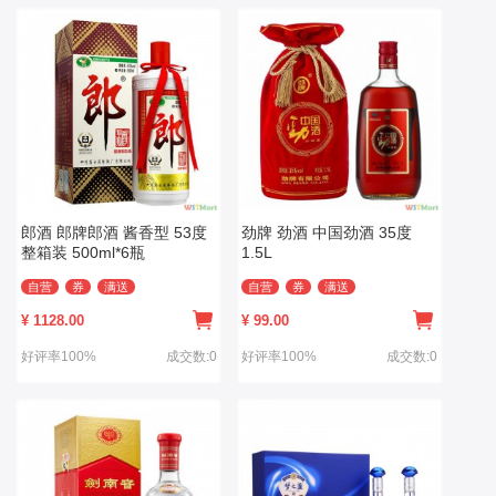
郎酒 郎牌郎酒 酱香型 53度
劲牌 劲酒 中国劲酒 35度
整箱装 500ml*6瓶
1.5L
自营
券
满送
自营
券
满送
¥
1128.00
¥
99.00
好评率100%
成交数:0
好评率100%
成交数:0