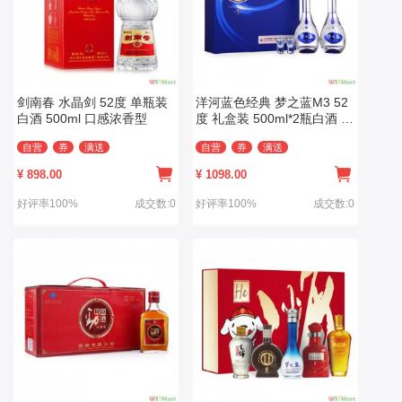
剑南春 水晶剑 52度 单瓶装
洋河蓝色经典 梦之蓝M3 52
白酒 500ml 口感浓香型
度 礼盒装 500ml*2瓶白酒 口
感绵柔浓香型
自营
券
满送
自营
券
满送
¥
898.00
¥
1098.00
好评率100%
成交数:0
好评率100%
成交数:0