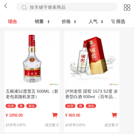
综合
销量
价格
人气
筛选
五粮液52度普五 500ML（新
泸州老窖 国窖 1573 52度 浓
老包装随机发货）
香型白酒 500ml （百年品牌
泸州老窖荣誉出品）
自营
券
满送
自营
券
满送
¥
1050.00
¥
969.00
好评率100%
成交数:0
好评率100%
成交数:0