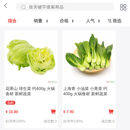
综合
销量
价格
人气
筛选
花果山 球生菜 约400g 火锅
上海青 小油菜 小青菜 约
食材 新鲜蔬菜
400g 火锅食材 新鲜蔬菜
包邮
¥
10.80
¥
7.90
好评率100%
成交数:0
好评率100%
成交数:0