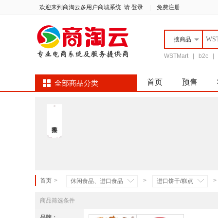
欢迎来到商淘云多用户商城系统
请 登录
|
免费注册
搜
商品
WSTMart
|
b2c
首页
预售
全部商品分类
品牌街
床上家
首页
>
>
>
休闲食品、进口食品
进口饼干/糕点
商品筛选条件
品牌：