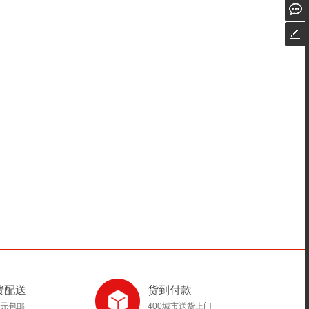
费配送
货到付款
8元包邮
400城市送货上门