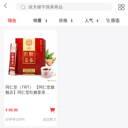
综合
销量
价格
人气
筛选
同仁堂（TRT） 【同仁堂旗
舰店】同仁堂红糖姜茶
10g*12袋*1盒 速溶姜茶大姨
妈可饮用
¥
89.90
好评率100%
成交数:0