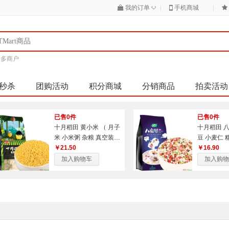
◇
我的订单
|
手机商城
|
|
多商户
秒杀
团购活动
积分商城
分销商品
拍卖活动
居
店铺街
自营超市
养生之道
已售0件
已售0件
十月稻田 黄小米 （ 月子
十月稻田 
米 小米粥 杂粮 真空装
豆 小麦仁 
粥米伴侣 大米搭档）1k
￥21.50
米 薏仁米等
￥16.90
g
料 大米伴侣
加入购物车
加入购物