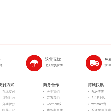
证
退货无忧
免
产地
七天退货保障
满9
支付方式
商务合作
商城快讯
在线支付
关于我们
配送查询
货到付款
联系我们
211限时达
分期付款
wstmart线
wstmart商
邮局汇款
供货商合作
配送费用说明