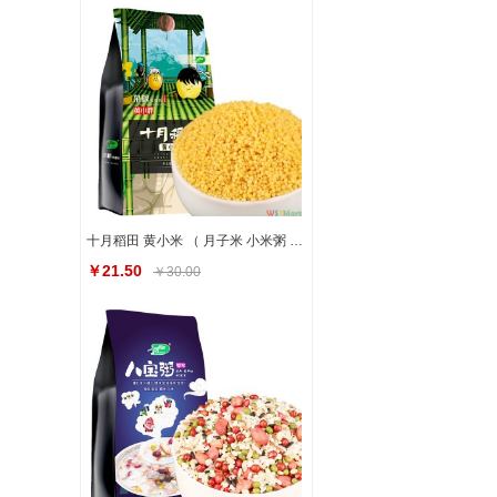
十月稻田 黄小米 （ 月子米 小米粥 杂粮 真空装 粥米伴侣 大米搭档）1kg
￥21.50
￥30.00