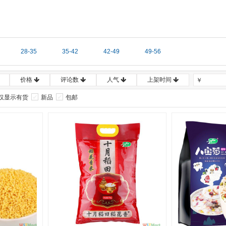
28-35
35-42
42-49
49-56
价格
评论数
人气
上架时间
￥
仅显示有货
新品
包邮