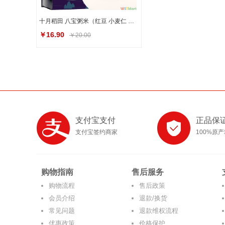
十月稻田 八宝粥米（红豆 小麦仁 糯米 绿豆 黑米 薏仁米等 杂粮 腊八粥料 大米伴侣） 1kg
￥16.90
￥20.00
支付宝支付
正品保
支付宝签约商家
100%原
购物指南
售后服务
购物流程
售后政策
会员介绍
退款/换货
常见问题
退款维权流程
优惠政策
价格保护