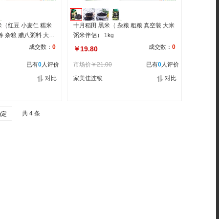
米（红豆 小麦仁 糯米
十月稻田 黑米（ 杂粮 粗粮 真空装 大米
等 杂粮 腊八粥料 大米
粥米伴侣） 1kg
成交数：
0
成交数：
0
￥19.80
已有
0
人评价
市场价
￥21.00
已有
0
人评价
对比
家美佳连锁
对比
共 4 条
确定