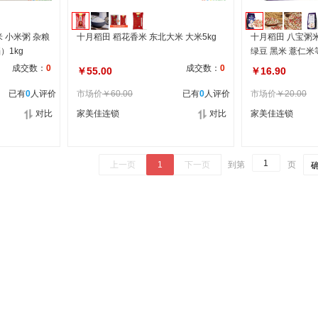
米 小米粥 杂粮
十月稻田 稻花香米 东北大米 大米5kg
十月稻田 八宝粥
）1kg
绿豆 黑米 薏仁米
伴侣） 1kg
成交数：
0
成交数：
0
￥55.00
￥16.90
已有
0
人评价
市场价
￥60.00
已有
0
人评价
市场价
￥20.00
对比
家美佳连锁
对比
家美佳连锁
上一页
1
下一页
到第
页