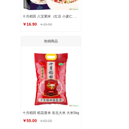
十月稻田 八宝粥米（红豆 小麦仁 糯米 绿豆 黑米 薏仁米等 杂粮 腊八粥料 大米伴侣） 1kg
￥16.90
￥20.00
热销商品
十月稻田 稻花香米 东北大米 大米5kg
￥55.00
￥60.00