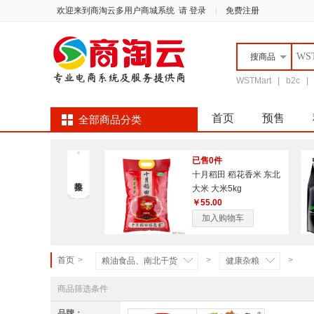
欢迎来到商淘云多用户商城系统
请 登录
|
免费注册
搜
商品
WSTMart
|
b2c
首页
预售
全部商品分类
品牌街
床上家
已售0件
十月稻田 稻花香米 东北
大米 大米5kg
￥55.00
加入购物车
首页
>
>
>
粮油食品、南北干货
健康杂粮
商品筛选条件
品牌：