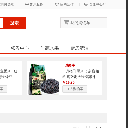
◇
我的收藏
|
客户服务
|
招商合作
|
管理中心
搜索
我的购物车
领券中心
时蔬水果
厨房清洁
已售0件
八宝粥米（红
十月稻田 黑米（ 杂粮 粗
糯米 绿豆 黑
粮 真空装 大米 粥米伴
 杂粮 腊八粥
侣） 1kg
￥19.80
） 1kg
车
加入购物车