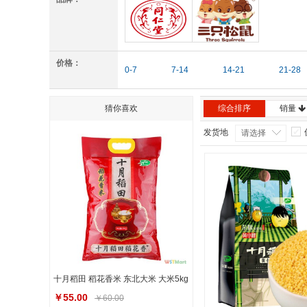
同仁堂
三只松鼠
价格：
0-7
7-14
14-21
21-28
猜你喜欢
综合排序
销量
发货地
请选择
十月稻田 稻花香米 东北大米 大米5kg
￥55.00
￥60.00